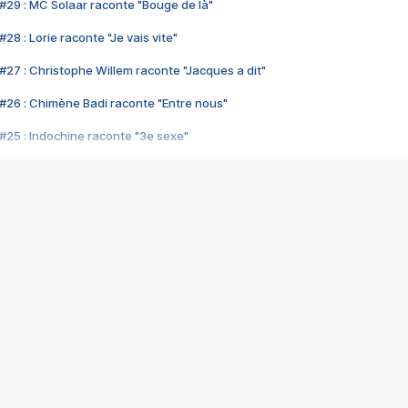
#29 : MC Solaar raconte "Bouge de là"
28 : Lorie raconte "Je vais vite"
#27 : Christophe Willem raconte "Jacques a dit"
#26 : Chimène Badi raconte "Entre nous"
#25 : Indochine raconte "3e sexe"
#24 : Zaho raconte "C'est chelou"
#23 : Patrick Bruel raconte "Au café des délices"
#22 : Kyo raconte "Le chemin"
#21 : Nolwenn Leroy raconte "Cassé"
#20 : Patrick Hernandez raconte "Born to be alive"
#19 : Lorie raconte "Près de moi"
#18 : Michael Jones raconte "A nos actes manqués" (avec Jean-Jacque
#17 : Khaled raconte "Aïcha"