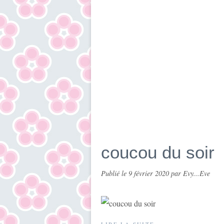
coucou du soir
Publié le
9 février 2020
par Evy...Eve