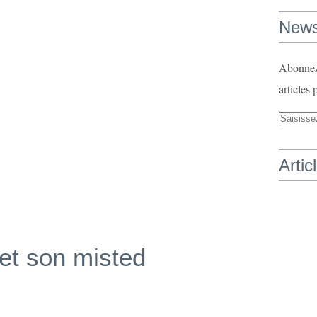
News
Abonnez-
articles 
Artic
et son misted