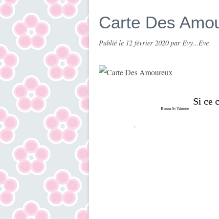
Carte Des Amo
Publié le
12 février 2020
par Evy...Eve