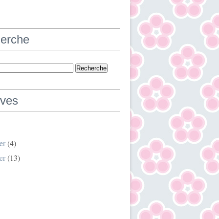
erche
ives
er
(4)
er
(13)