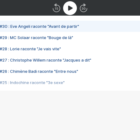
#30 : Eve Angeli raconte "Avant de partir"
#29 : MC Solaar raconte "Bouge de là"
28 : Lorie raconte "Je vais vite"
#27 : Christophe Willem raconte "Jacques a dit"
#26 : Chimène Badi raconte "Entre nous"
#25 : Indochine raconte "3e sexe"
#24 : Zaho raconte "C'est chelou"
#23 : Patrick Bruel raconte "Au café des délices"
#22 : Kyo raconte "Le chemin"
#21 : Nolwenn Leroy raconte "Cassé"
#20 : Patrick Hernandez raconte "Born to be alive"